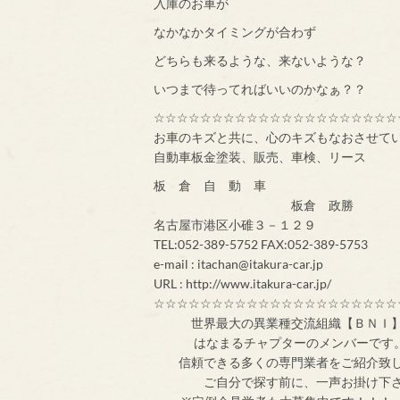
入庫のお車が
なかなかタイミングが合わず
どちらも来るような、来ないような？
いつまで待ってればいいのかなぁ？？
☆☆☆☆☆☆☆☆☆☆☆☆☆☆☆☆☆☆☆☆☆
お車のキズと共に、心のキズもなおさせて
自動車板金塗装、販売、車検、リース
板 倉 自 動 車
板倉 政勝
名古屋市港区小碓３－１２９
TEL:052-389-5752 FAX:052-389-5753
e-mail : itachan@itakura-car.jp
URL : http://www.itakura-car.jp/
☆☆☆☆☆☆☆☆☆☆☆☆☆☆☆☆☆☆☆☆☆
世界最大の異業
はなまるチャプターのメンバ
信頼できる多くの専門業者をご紹介致
ご自分で探す前