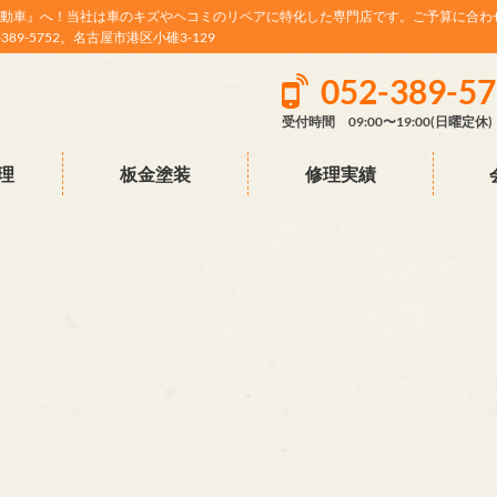
動車』へ！当社は車のキズやヘコミのリペアに特化した専門店です。ご予算に合わ
9-5752。名古屋市港区小碓3-129
052-389-5
受付時間 09:00〜19:00(日曜定休)
理
板金塗装
修理実績