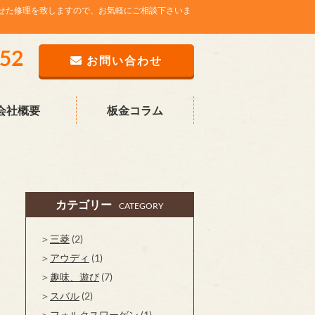
せた修理を致しますので、お気軽にご相談下さいま
752
お問い合わせ
会社概要
板金コラム
カテゴリー
CATEGORY
三菱
(2)
アウディ
(1)
趣味、遊び
(7)
スバル
(2)
フォルクスワーゲン
(1)