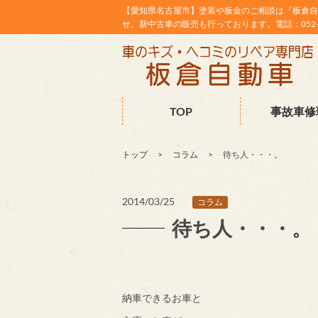
【愛知県名古屋市】塗装や板金のご相談は『板倉自
せ。新中古車の販売も行っております。電話：052-38
TOP
事故車修
トップ
コラム
待ち人・・・。
2014/03/25
コラム
待ち人・・・。
納車できるお車と