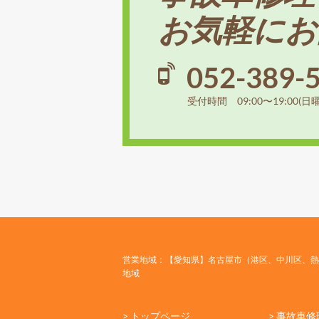
お気軽にお
052-389-
受付時間 09:00〜19:00(日
営業地域：【愛知県】名古屋市（港区、中川区、熱
地域
> トップページ
> 事故車修