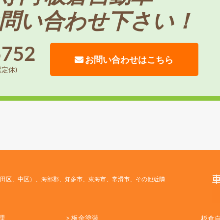
問い合わせ下さい！
5752
お問い合わせはこちら
曜定休)
田区、中区）、海部郡、知多市、東海市、常滑市、その他近隣
理
> 板金塗装
板倉