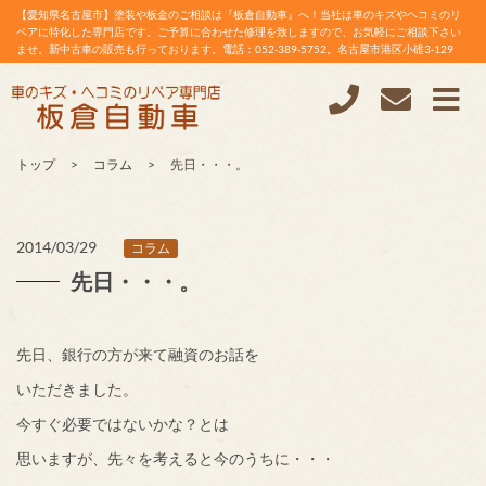
【愛知県名古屋市】塗装や板金のご相談は『板倉自動車』へ！当社は車のキズやヘコミのリ
ペアに特化した専門店です。ご予算に合わせた修理を致しますので、お気軽にご相談下さい
ませ。新中古車の販売も行っております。電話：052-389-5752。名古屋市港区小碓3-129
トップ
コラム
先日・・・。
2014/03/29
コラム
先日・・・。
先日、銀行の方が来て融資のお話を
いただきました。
今すぐ必要ではないかな？とは
思いますが、先々を考えると今のうちに・・・