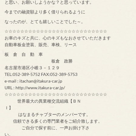
と思い、お願いしようかな？と思っています。
今までの融資額より多く借りられるように
なったのが、とても嬉しいことでした～。
☆☆☆☆☆☆☆☆☆☆☆☆☆☆☆☆☆☆☆☆☆☆☆☆☆☆
お車のキズと共に、心のキズもなおさせていただきます
自動車板金塗装、販売、車検、リース
板 倉 自 動 車
板倉 政勝
名古屋市港区小碓３－１２９
TEL:052-389-5752 FAX:052-389-5753
e-mail : itachan@itakura-car.jp
URL : http://www.itakura-car.jp/
☆☆☆☆☆☆☆☆☆☆☆☆☆☆☆☆☆☆☆☆☆☆☆☆☆☆
世界最大の異業種交流組織【ＢＮ
Ｉ】
はなまるチャプターのメンバーです。
信頼できる多くの専門業者をご紹介致します。
ご自分で探す前に、一声お掛け下さ
い。