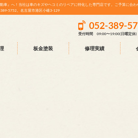
動車』へ！当社は車のキズやヘコミのリペアに特化した専門店です。ご予算に合わ
9-5752。名古屋市港区小碓3-129
052-389-5
受付時間 09:00〜19:00(日曜定休)
理
板金塗装
修理実績