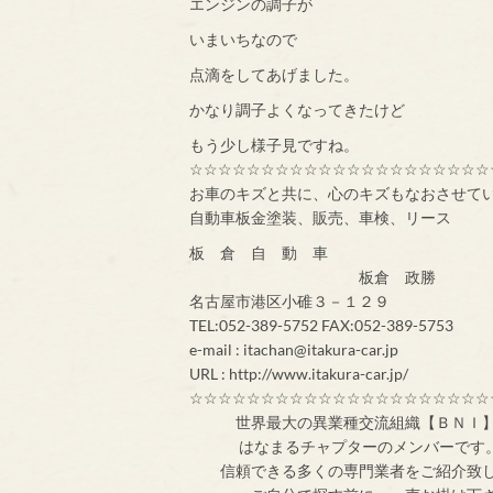
エンジンの調子が
いまいちなので
点滴をしてあげました。
かなり調子よくなってきたけど
もう少し様子見ですね。
☆☆☆☆☆☆☆☆☆☆☆☆☆☆☆☆☆☆☆☆☆
お車のキズと共に、心のキズもなおさせて
自動車板金塗装、販売、車検、リース
板 倉 自 動 車
板倉 政勝
名古屋市港区小碓３－１２９
TEL:052-389-5752 FAX:052-389-5753
e-mail : itachan@itakura-car.jp
URL : http://www.itakura-car.jp/
☆☆☆☆☆☆☆☆☆☆☆☆☆☆☆☆☆☆☆☆☆
世界最大の異業
はなまるチャプターのメンバ
信頼できる多くの専門業者をご紹介致