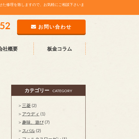
せた修理を致しますので、お気軽にご相談下さいま
752
お問い合わせ
会社概要
板金コラム
カテゴリー
CATEGORY
三菱
(2)
アウディ
(1)
趣味、遊び
(7)
スバル
(2)
フォルクスワーゲン
(1)