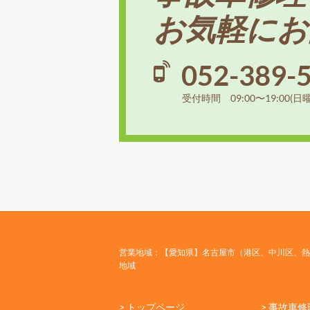
お気軽にお
052-389-
受付時間 09:00〜19:00(日
営業地域：【愛知県】名古屋市（港区、中川区、熱
地域
> トップページ
> 事故車修