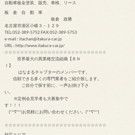
自動車板金塗装、販売、車検、リース
板 倉 自 動 車
板倉 政勝
名古屋市港区小碓３－１２９
TEL:052-389-5752 FAX:052-389-5753
e-mail : itachan@itakura-car.jp
URL : http://www.itakura-car.jp/
☆☆☆☆☆☆☆☆☆☆☆☆☆☆☆☆☆☆☆☆☆☆☆☆☆☆
世界最大の異業種交流組織【ＢＮ
Ｉ】
はなまるチャプターのメンバーです。
信頼できる多くの専門業者をご紹介致します。
ご自分で探す前に、一声お掛け下さ
い。
※定例会見学者も大募集中で
す！！！
(*^∇^*)お気軽にお問い合わせください。(*^∇^*)
☆☆☆☆☆☆☆☆☆☆☆☆☆☆☆☆☆☆☆☆☆☆☆☆☆☆
対応エリア