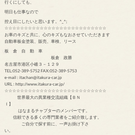
行くにしても、
明日も仕事なので
控え目にしたいと思います。^_^;
☆☆☆☆☆☆☆☆☆☆☆☆☆☆☆☆☆☆☆☆☆☆☆☆☆☆
お車のキズと共に、心のキズもなおさせていただきます
自動車板金塗装、販売、車検、リース
板 倉 自 動 車
板倉 政勝
名古屋市港区小碓３－１２９
TEL:052-389-5752 FAX:052-389-5753
e-mail : itachan@itakura-car.jp
URL : http://www.itakura-car.jp/
☆☆☆☆☆☆☆☆☆☆☆☆☆☆☆☆☆☆☆☆☆☆☆☆☆☆
世界最大の異業種交流組織【ＢＮ
Ｉ】
はなまるチャプターのメンバーです。
信頼できる多くの専門業者をご紹介致します。
ご自分で探す前に、一声お掛け下さ
い。