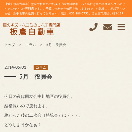
【愛知県名古屋市】塗装や板金のご相談は『板倉自動車』へ！当社は車のキズやヘコミのリ
ペアに特化した専門店です。ご予算に合わせた修理を致しますので、お気軽にご相談下さい
ませ。新中古車の販売も行っております。電話：052-389-5752。名古屋市港区小碓3-129
トップ
コラム
5月 役員会
2014/05/01
コラム
5月 役員会
今日の夜は同友会中川地区の役員会。
結構長いので疲れます。
終わった後の二次会（懇親会）は・・・。
どうしようかなぁ？