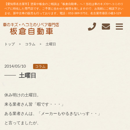
【愛知県名古屋市】塗装や板金のご相談は『板倉自動車』へ！当社は車のキズやヘコミのリ
ペアに特化した専門店です。ご予算に合わせた修理を致しますので、お気軽にご相談下さい
ませ。新中古車の販売も行っております。電話：052-389-5752。名古屋市港区小碓3-129
トップ
コラム
土曜日
2014/05/10
コラム
土曜日
休み明けの土曜日。
来る業者さん皆「暇です・・・」
ある業者さんは、「メーカーもやるきないっす・・」
と言ってましたが、