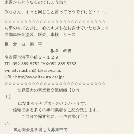
来週からどうなるのでしょうね？
みなさん、ずっと同じこと言ってそうですけど・・・。
☆☆☆☆☆☆☆☆☆☆☆☆☆☆☆☆☆☆☆☆☆☆☆☆☆☆
お車のキズと共に、心のキズもなおさせていただきます
自動車板金塗装、販売、車検、リース
板 倉 自 動 車
板倉 政勝
名古屋市港区小碓３－１２９
TEL:052-389-5752 FAX:052-389-5753
e-mail : itachan@itakura-car.jp
URL : http://www.itakura-car.jp/
☆☆☆☆☆☆☆☆☆☆☆☆☆☆☆☆☆☆☆☆☆☆☆☆☆☆
世界最大の異業種交流組織【ＢＮ
Ｉ】
はなまるチャプターのメンバーです。
信頼できる多くの専門業者をご紹介致します。
ご自分で探す前に、一声お掛け下さ
い。
※定例会見学者も大募集中で