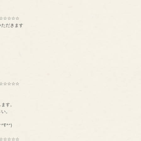
☆☆☆☆☆
いただきます
☆☆☆☆☆
種交流組織【ＢＮＩ】
ーです。
します。
に、一声お掛け下さい。
も大募集中です！！！
^∇^*)
☆☆☆☆☆