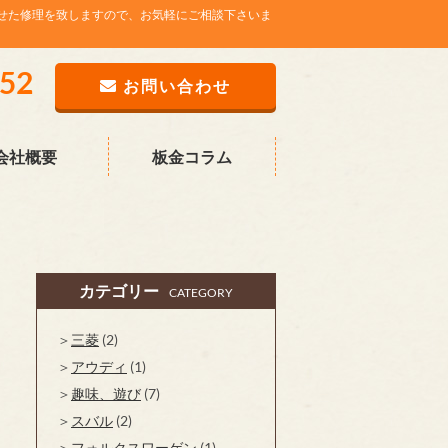
せた修理を致しますので、お気軽にご相談下さいま
752
お問い合わせ
会社概要
板金コラム
カテゴリー
CATEGORY
三菱
(2)
アウディ
(1)
趣味、遊び
(7)
スバル
(2)
フォルクスワーゲン
(1)