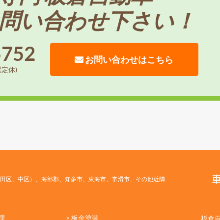
問い合わせ下さい！
5752
お問い合わせはこちら
曜定休)
田区、中区）、海部郡、知多市、東海市、常滑市、その他近隣
理
> 板金塗装
板倉