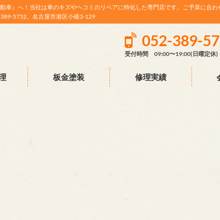
動車』へ！当社は車のキズやヘコミのリペアに特化した専門店です。ご予算に合わ
9-5752。名古屋市港区小碓3-129
052-389-5
受付時間 09:00〜19:00(日曜定休)
理
板金塗装
修理実績