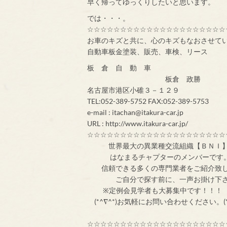
早く帰ってゆっくりしたいと思います。
では・・・。
☆☆☆☆☆☆☆☆☆☆☆☆☆☆☆☆☆☆☆☆☆
お車のキズと共に、心のキズもなおさせて
自動車板金塗装、販売、車検、リース
板 倉 自 動 車
板倉 政勝
名古屋市港区小碓３－１２９
TEL:052-389-5752 FAX:052-389-5753
e-mail : itachan@itakura-car.jp
URL : http://www.itakura-car.jp/
☆☆☆☆☆☆☆☆☆☆☆☆☆☆☆☆☆☆☆☆☆
世界最大の異業
はなまるチャプターのメンバ
信頼できる多くの専門業者をご紹介致
ご自分で探す前
※定例会見学者
(*^∇^*)お気軽にお問い合わせください。(*
☆☆☆☆☆☆☆☆☆☆☆☆☆☆☆☆☆☆☆☆☆