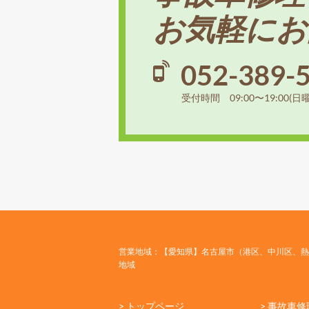
お気軽にお
052-389-
受付時間 09:00〜19:00(日
営業地域：【愛知県】名古屋市（港区、中川区、熱
地域
> トップページ
> 事故車修