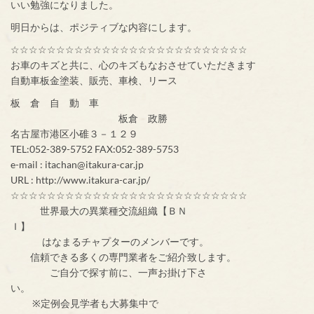
いい勉強になりました。
明日からは、ポジティブな内容にします。
☆☆☆☆☆☆☆☆☆☆☆☆☆☆☆☆☆☆☆☆☆☆☆☆☆☆
お車のキズと共に、心のキズもなおさせていただきます
自動車板金塗装、販売、車検、リース
板 倉 自 動 車
板倉 政勝
名古屋市港区小碓３－１２９
TEL:052-389-5752 FAX:052-389-5753
e-mail : itachan@itakura-car.jp
URL : http://www.itakura-car.jp/
☆☆☆☆☆☆☆☆☆☆☆☆☆☆☆☆☆☆☆☆☆☆☆☆☆☆
世界最大の異業種交流組織【ＢＮ
Ｉ】
はなまるチャプターのメンバーです。
信頼できる多くの専門業者をご紹介致します。
ご自分で探す前に、一声お掛け下さ
い。
※定例会見学者も大募集中で