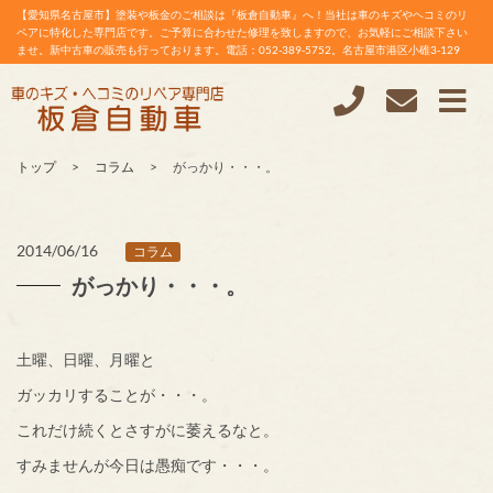
【愛知県名古屋市】塗装や板金のご相談は『板倉自動車』へ！当社は車のキズやヘコミのリ
ペアに特化した専門店です。ご予算に合わせた修理を致しますので、お気軽にご相談下さい
ませ。新中古車の販売も行っております。電話：052-389-5752。名古屋市港区小碓3-129
トップ
コラム
がっかり・・・。
2014/06/16
コラム
がっかり・・・。
土曜、日曜、月曜と
ガッカリすることが・・・。
これだけ続くとさすがに萎えるなと。
すみませんが今日は愚痴です・・・。