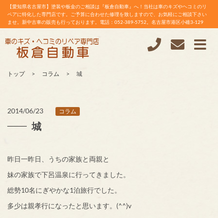
【愛知県名古屋市】塗装や板金のご相談は『板倉自動車』へ！当社は車のキズやヘコミのリ
ペアに特化した専門店です。ご予算に合わせた修理を致しますので、お気軽にご相談下さい
ませ。新中古車の販売も行っております。電話：052-389-5752。名古屋市港区小碓3-129
トップ
コラム
城
2014/06/23
コラム
城
昨日一昨日、うちの家族と両親と
妹の家族で下呂温泉に行ってきました。
総勢10名にぎやかな1泊旅行でした。
多少は親孝行になったと思います。(^^)v