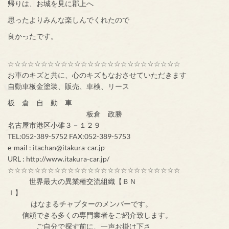
帰りは、お城を見に郡上へ
思ったよりみんな楽しんでくれたので
良かったです。
☆☆☆☆☆☆☆☆☆☆☆☆☆☆☆☆☆☆☆☆☆☆☆☆☆☆
お車のキズと共に、心のキズもなおさせていただきます
自動車板金塗装、販売、車検、リース
板 倉 自 動 車
板倉 政勝
名古屋市港区小碓３－１２９
TEL:052-389-5752 FAX:052-389-5753
e-mail : itachan@itakura-car.jp
URL : http://www.itakura-car.jp/
☆☆☆☆☆☆☆☆☆☆☆☆☆☆☆☆☆☆☆☆☆☆☆☆☆☆
世界最大の異業種交流組織【ＢＮ
Ｉ】
はなまるチャプターのメンバーです。
信頼できる多くの専門業者をご紹介致します。
ご自分で探す前に、一声お掛け下さ