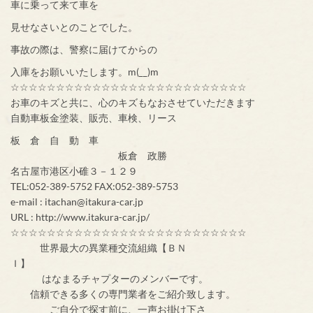
車に乗って来て車を
見せなさいとのことでした。
事故の際は、警察に届けてからの
入庫をお願いいたします。m(__)m
☆☆☆☆☆☆☆☆☆☆☆☆☆☆☆☆☆☆☆☆☆☆☆☆☆☆
お車のキズと共に、心のキズもなおさせていただきます
自動車板金塗装、販売、車検、リース
板 倉 自 動 車
板倉 政勝
名古屋市港区小碓３－１２９
TEL:052-389-5752 FAX:052-389-5753
e-mail : itachan@itakura-car.jp
URL : http://www.itakura-car.jp/
☆☆☆☆☆☆☆☆☆☆☆☆☆☆☆☆☆☆☆☆☆☆☆☆☆☆
世界最大の異業種交流組織【ＢＮ
Ｉ】
はなまるチャプターのメンバーです。
信頼できる多くの専門業者をご紹介致します。
ご自分で探す前に、一声お掛け下さ