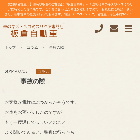
【愛知県名古屋市】塗装や板金のご相談は『板倉自動車』へ！当社は車のキズやヘコミのリ
ペアに特化した専門店です。ご予算に合わせた修理を致しますので、お気軽にご相談下さい
ませ。新中古車の販売も行っております。電話：052-389-5752。名古屋市港区小碓3-129
トップ
コラム
事故の際
2014/07/07
コラム
事故の際
お客様が電柱にぶつかったそうです。
お車をお預かりしたのですが
もう一度返してほしいとのこと
よく聞いてみると、警察に行ったら