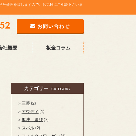
せた修理を致しますので、お気軽にご相談下さいま
752
お問い合わせ
会社概要
板金コラム
カテゴリー
CATEGORY
三菱
(2)
アウディ
(1)
趣味、遊び
(7)
スバル
(2)
フォルクスワーゲン
(1)