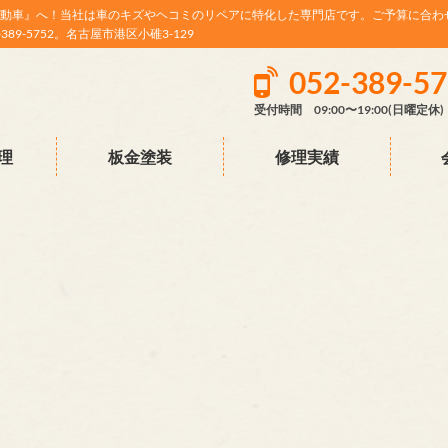
動車』へ！当社は車のキズやヘコミのリペアに特化した専門店です。ご予算に合わ
9-5752。名古屋市港区小碓3-129
052-389-5
受付時間 09:00〜19:00(日曜定休)
理
板金塗装
修理実績