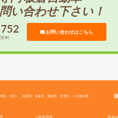
問い合わせ下さい！
5752
お問い合わせはこちら
曜定休)
田区、中区）、海部郡、知多市、東海市、常滑市、その他近隣
理
> 板金塗装
板倉