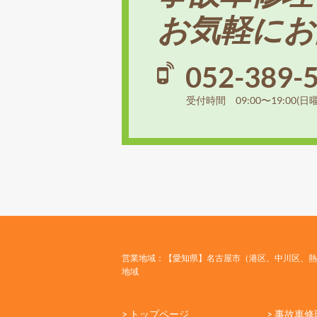
お気軽にお
052-389-
受付時間 09:00〜19:00(日
営業地域：【愛知県】名古屋市（港区、中川区、熱
地域
> トップページ
> 事故車修