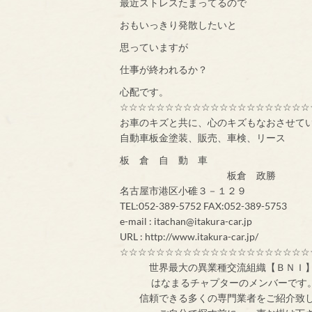
最近ストレスたまってるので
おもいっきり発散したいと
思っていますが
仕事が終われるか？
心配です。
☆☆☆☆☆☆☆☆☆☆☆☆☆☆☆☆☆☆☆☆☆
お車のキズと共に、心のキズもなおさせて
自動車板金塗装、販売、車検、リース
板 倉 自 動 車
板倉 政勝
名古屋市港区小碓３－１２９
TEL:052-389-5752 FAX:052-389-5753
e-mail : itachan@itakura-car.jp
URL : http://www.itakura-car.jp/
☆☆☆☆☆☆☆☆☆☆☆☆☆☆☆☆☆☆☆☆☆
世界最大の異業
はなまるチャプターのメンバ
信頼できる多くの専門業者をご紹介致