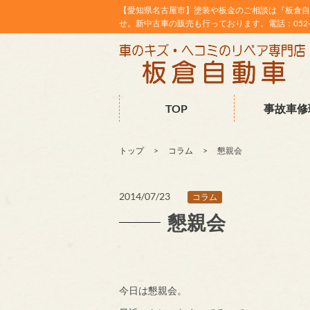
【愛知県名古屋市】塗装や板金のご相談は『板倉自
せ。新中古車の販売も行っております。電話：052-38
TOP
事故車修
トップ
コラム
懇親会
2014/07/23
コラム
懇親会
今日は懇親会。