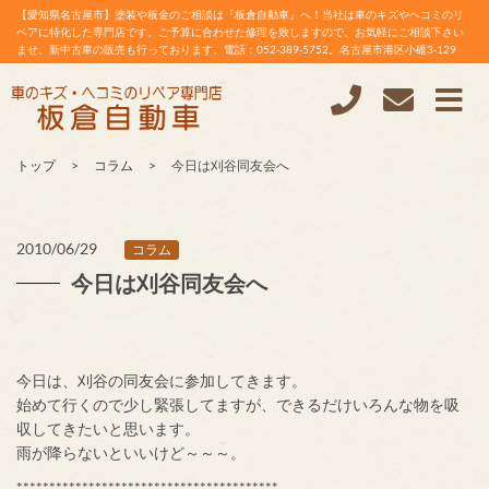
【愛知県名古屋市】塗装や板金のご相談は『板倉自動車』へ！当社は車のキズやヘコミのリ
ペアに特化した専門店です。ご予算に合わせた修理を致しますので、お気軽にご相談下さい
ませ。新中古車の販売も行っております。電話：052-389-5752。名古屋市港区小碓3-129
トップ
コラム
今日は刈谷同友会へ
2010/06/29
コラム
今日は刈谷同友会へ
今日は、刈谷の同友会に参加してきます。
始めて行くので少し緊張してますが、できるだけいろんな物を吸
収してきたいと思います。
雨が降らないといいけど～～～。
****************************************