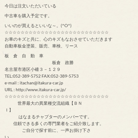
今日は注文いただいている
中古車を購入予定です。
いいのが買えるといいな～。(^O^)
☆☆☆☆☆☆☆☆☆☆☆☆☆☆☆☆☆☆☆☆☆☆☆☆☆☆
お車のキズと共に、心のキズもなおさせていただきます
自動車板金塗装、販売、車検、リース
板 倉 自 動 車
板倉 政勝
名古屋市港区小碓３－１２９
TEL:052-389-5752 FAX:052-389-5753
e-mail : itachan@itakura-car.jp
URL : http://www.itakura-car.jp/
☆☆☆☆☆☆☆☆☆☆☆☆☆☆☆☆☆☆☆☆☆☆☆☆☆☆
世界最大の異業種交流組織【ＢＮ
Ｉ】
はなまるチャプターのメンバーです。
信頼できる多くの専門業者をご紹介致します。
ご自分で探す前に、一声お掛け下さ
い。