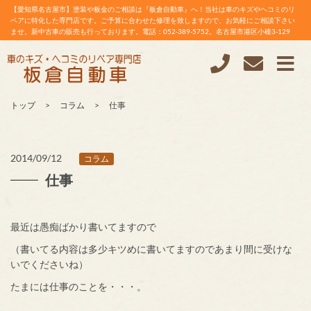
【愛知県名古屋市】塗装や板金のご相談は『板倉自動車』へ！当社は車のキズやヘコミのリ
ペアに特化した専門店です。ご予算に合わせた修理を致しますので、お気軽にご相談下さい
ませ。新中古車の販売も行っております。電話：052-389-5752。名古屋市港区小碓3-129
トップ
コラム
仕事
2014/09/12
コラム
仕事
最近は愚痴ばかり書いてますので
（書いてる内容は多少キツめに書いてますのであまり間に受けな
いでくださいね）
たまには仕事のことを・・・。