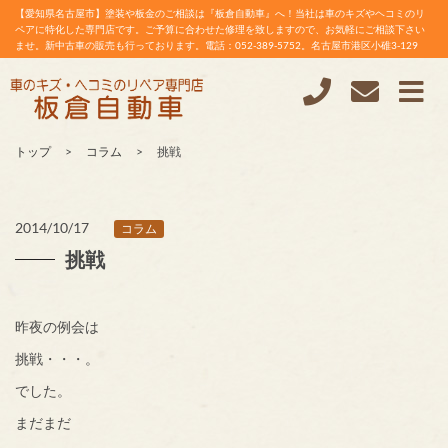
【愛知県名古屋市】塗装や板金のご相談は『板倉自動車』へ！当社は車のキズやヘコミのリ
ペアに特化した専門店です。ご予算に合わせた修理を致しますので、お気軽にご相談下さい
ませ。新中古車の販売も行っております。電話：052-389-5752。名古屋市港区小碓3-129
トップ
コラム
挑戦
2014/10/17
コラム
挑戦
昨夜の例会は
挑戦・・・。
でした。
まだまだ