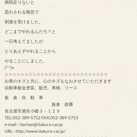
挑戦足りないと
思わされる報告で
刺激を受けました。
どこまでやれるんだろ？と
一日考えてましたが
とりあえずやれることから
やることにしました。
(^^)v
☆☆☆☆☆☆☆☆☆☆☆☆☆☆☆☆☆☆☆☆☆☆☆☆☆☆
お車のキズと共に、心のキズもなおさせていただきます
自動車板金塗装、販売、車検、リース
板 倉 自 動 車
板倉 政勝
名古屋市港区小碓３－１２９
TEL:052-389-5752 FAX:052-389-5753
e-mail : itachan@itakura-car.jp
URL : http://www.itakura-car.jp/