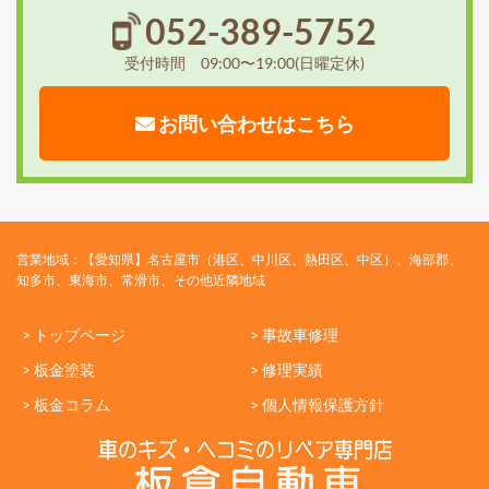
052-389-5752
受付時間 09:00〜19:00(日曜定休)
お問い合わせはこちら
営業地域：【愛知県】名古屋市（港区、中川区、熱田区、中区）、海部郡、
知多市、東海市、常滑市、その他近隣地域
> トップページ
> 事故車修理
> 板金塗装
> 修理実績
> 板金コラム
> 個人情報保護方針