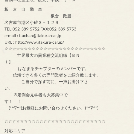
板 倉 自 動 車
板倉 政勝
名古屋市港区小碓３－１２９
TEL:052-389-5752 FAX:052-389-5753
e-mail : itachan@itakura-car.jp
URL : http://www.itakura-car.jp/
☆☆☆☆☆☆☆☆☆☆☆☆☆☆☆☆☆☆☆☆☆☆☆☆☆☆
世界最大の異業種交流組織【ＢＮ
Ｉ】
はなまるチャプターのメンバーです。
信頼できる多くの専門業者をご紹介致します。
ご自分で探す前に、一声お掛け下さ
い。
※定例会見学者も大募集中で
す！！！
(*^∇^*)お気軽にお問い合わせください。(*^∇^*)
☆☆☆☆☆☆☆☆☆☆☆☆☆☆☆☆☆☆☆☆☆☆☆☆☆☆
対応エリア