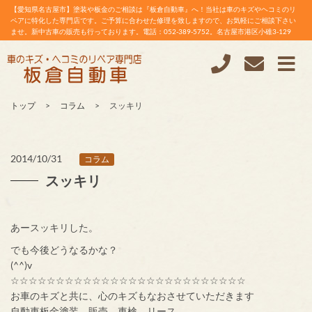
【愛知県名古屋市】塗装や板金のご相談は『板倉自動車』へ！当社は車のキズやヘコミのリ
ペアに特化した専門店です。ご予算に合わせた修理を致しますので、お気軽にご相談下さい
ませ。新中古車の販売も行っております。電話：052-389-5752。名古屋市港区小碓3-129
トップ
コラム
スッキリ
2014/10/31
コラム
スッキリ
あースッキリした。
でも今後どうなるかな？
(^^)v
☆☆☆☆☆☆☆☆☆☆☆☆☆☆☆☆☆☆☆☆☆☆☆☆☆☆
お車のキズと共に、心のキズもなおさせていただきます
自動車板金塗装、販売、車検、リース