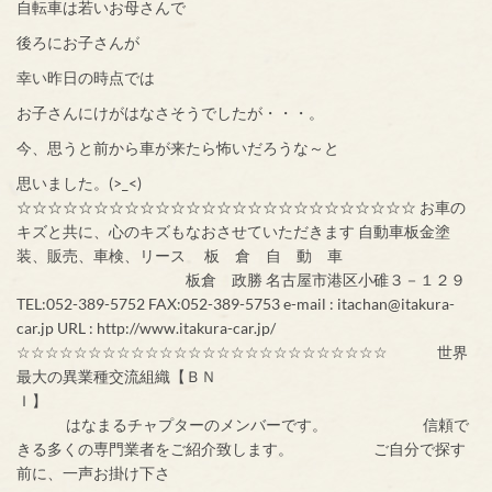
自転車は若いお母さんで
後ろにお子さんが
幸い昨日の時点では
お子さんにけがはなさそうでしたが・・・。
今、思うと前から車が来たら怖いだろうな～と
思いました。(>_<)
☆☆☆☆☆☆☆☆☆☆☆☆☆☆☆☆☆☆☆☆☆☆☆☆☆☆ お車の
キズと共に、心のキズもなおさせていただきます 自動車板金塗
装、販売、車検、リース 板 倉 自 動 車
板倉 政勝 名古屋市港区小碓３－１２９
TEL:052-389-5752 FAX:052-389-5753 e-mail : itachan@itakura-
car.jp URL : http://www.itakura-car.jp/
☆☆☆☆☆☆☆☆☆☆☆☆☆☆☆☆☆☆☆☆☆☆☆☆☆☆ 世界
最大の異業種交流組織【ＢＮ
Ｉ】
はなまるチャプターのメンバーです。 信頼で
きる多くの専門業者をご紹介致します。 ご自分で探す
前に、一声お掛け下さ