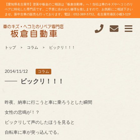
【愛知県名古屋市】塗装や板金のご相談は『板倉自動車』へ！当社は車のキズやヘコミのリ
ペアに特化した専門店です。ご予算に合わせた修理を致しますので、お気軽にご相談下さい
ませ。新中古車の販売も行っております。電話：052-389-5752。名古屋市港区小碓3-129
トップ
コラム
ビックリ！！！
2014/11/12
コラム
ビックリ！！！
昨夜、納車に行こうと車に乗ろうとした瞬間
女性の悲鳴が！？
ビックリして声のしたほうを見ると
自転車に車が突っ込んでる。