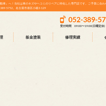
動車』へ！当社は車のキズやヘコミのリペアに特化した専門店です。ご予算に合わ
9-5752。名古屋市港区小碓3-129
052-389-5
受付時間 09:00〜19:00(日曜定休)
理
板金塗装
修理実績