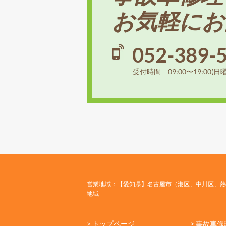
お気軽にお
052-389-
受付時間 09:00〜19:00(日
営業地域：【愛知県】名古屋市（港区、中川区、熱
地域
> トップページ
> 事故車修