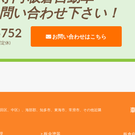
問い合わせ下さい！
5752
お問い合わせはこちら
曜定休)
田区、中区）、海部郡、知多市、東海市、常滑市、その他近隣
理
> 板金塗装
板倉