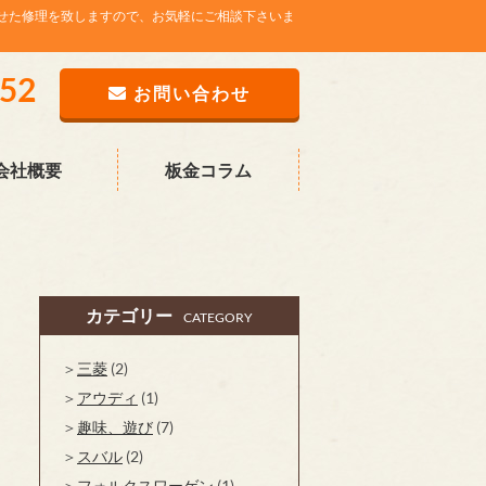
せた修理を致しますので、お気軽にご相談下さいま
752
お問い合わせ
会社概要
板金コラム
カテゴリー
CATEGORY
三菱
(2)
アウディ
(1)
趣味、遊び
(7)
スバル
(2)
フォルクスワーゲン
(1)