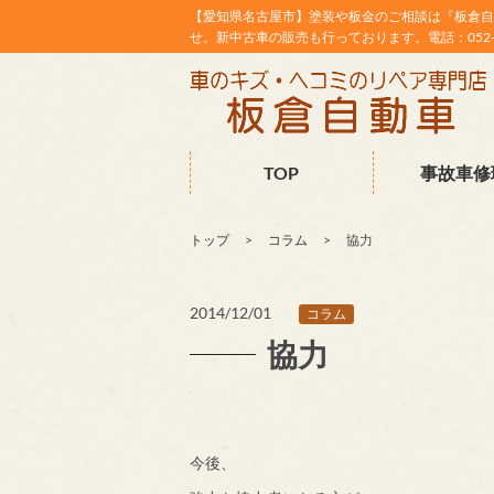
【愛知県名古屋市】塗装や板金のご相談は『板倉自
せ。新中古車の販売も行っております。電話：052-38
TOP
事故車修
トップ
コラム
協力
2014/12/01
コラム
協力
今後、