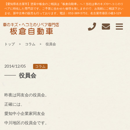
【愛知県名古屋市】塗装や板金のご相談は『板倉自動車』へ！当社は車のキズやヘコミのリ
ペアに特化した専門店です。ご予算に合わせた修理を致しますので、お気軽にご相談下さい
ませ。新中古車の販売も行っております。電話：052-389-5752。名古屋市港区小碓3-129
トップ
コラム
役員会
2014/12/05
コラム
役員会
昨夜は同友会の役員会。
正確には、
愛知中小企業家同友会
中川地区の役員会です。