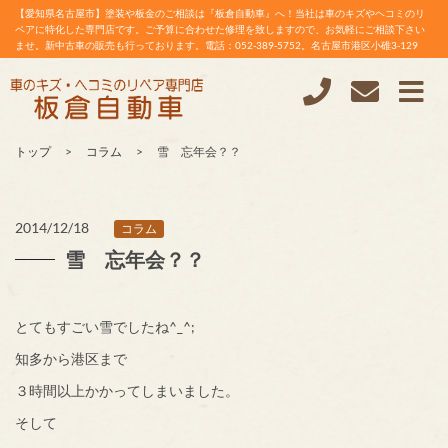
【愛知県名古屋市】塗装や板金のご相談は『板倉自動車』へ！当社は車のキズやヘコミのリ
ペアに特化した専門店です。ご予算に合わせた修理を致しますので、お気軽にご相談下さい
ませ。新中古車の販売も行っております。電話：052-389-5752。名古屋市港区小碓3-129
トップ
コラム
雪 忘年会？？
2014/12/18
コラム
雪 忘年会？？
とてもすごい雪でしたね^_^;
知多から港区まで
３時間以上かかってしまいました。
そして