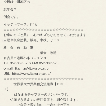
今日は中川地区の
忘年会？
例会です。
イッテキマース。(^^)v
☆☆☆☆☆☆☆☆☆☆☆☆☆☆☆☆☆☆☆☆☆☆☆☆☆☆
お車のキズと共に、心のキズもなおさせていただきます
自動車板金塗装、販売、車検、リース
板 倉 自 動 車
板倉 政勝
名古屋市港区小碓３－１２９
TEL:052-389-5752 FAX:052-389-5753
e-mail : itachan@itakura-car.jp
URL : http://www.itakura-car.jp/
☆☆☆☆☆☆☆☆☆☆☆☆☆☆☆☆☆☆☆☆☆☆☆☆☆☆
世界最大の異業種交流組織【ＢＮ
Ｉ】
はなまるチャプターのメンバーです。
信頼できる多くの専門業者をご紹介致します。
ご自分で探す前に、一声お掛け下さ