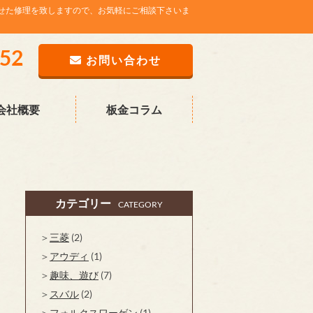
せた修理を致しますので、お気軽にご相談下さいま
752
お問い合わせ
会社概要
板金コラム
カテゴリー
CATEGORY
三菱
(2)
アウディ
(1)
趣味、遊び
(7)
スバル
(2)
フォルクスワーゲン
(1)