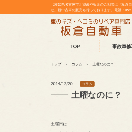
【愛知県名古屋市】塗装や板金のご相談は『板倉自
せ。新中古車の販売も行っております。電話：052-38
TOP
事故車修
トップ
コラム
土曜なのに？
2014/12/20
コラム
土曜なのに？
土曜日は