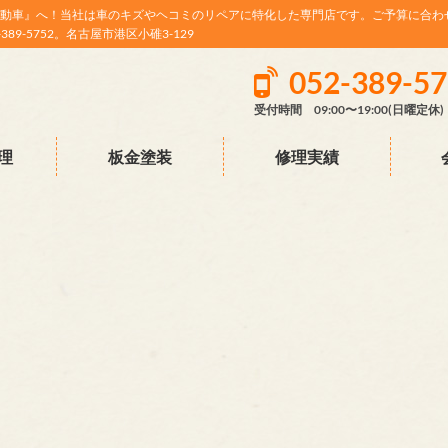
動車』へ！当社は車のキズやヘコミのリペアに特化した専門店です。ご予算に合わ
9-5752。名古屋市港区小碓3-129
052-389-5
受付時間 09:00〜19:00(日曜定休)
理
板金塗装
修理実績