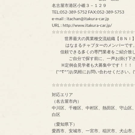
名古屋市港区小碓３－１２９
TEL:052-389-5752 FAX:052-389-5753
e-mail : itachan@itakura-car.jp
URL : http://www.itakura-car.jp/
☆☆☆☆☆☆☆☆☆☆☆☆☆☆☆☆☆☆☆☆☆
世界最大の異業
はなまるチャプターのメンバ
信頼できる多くの専門業者をご紹介致
ご自分で探す前
※定例会見学者
(*^∇^*)お気軽にお問い合わせください。(*
☆☆☆☆☆☆☆☆☆☆☆☆☆☆☆☆☆☆☆☆☆
対応エリア
（名古屋市内）
中川区、千種区、中村区、熱田区、守山区
白区
（愛知県下）
愛西市、安城市、一宮市、稲沢市、犬山市