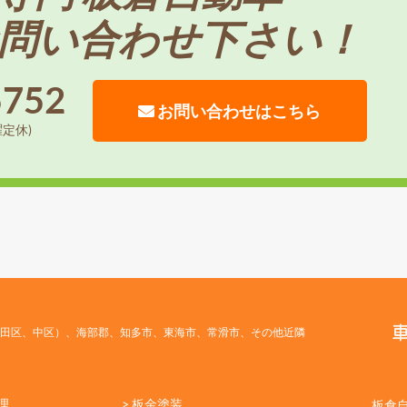
問い合わせ下さい！
5752
お問い合わせはこちら
曜定休)
田区、中区）、海部郡、知多市、東海市、常滑市、その他近隣
理
> 板金塗装
板倉