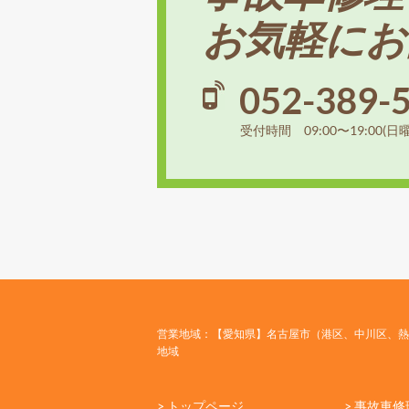
お気軽にお
052-389-
受付時間 09:00〜19:00(日
営業地域：【愛知県】名古屋市（港区、中川区、熱
地域
> トップページ
> 事故車修