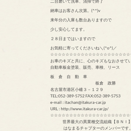
二台磨いて洗車、清掃で終了
納車はお客さん次第。(^^)v
来年分の入庫も数台ありますので
少し安心してます。
２８日まではいますので
お気軽に寄ってくださいね＼(^o^)／
☆☆☆☆☆☆☆☆☆☆☆☆☆☆☆☆☆☆☆☆☆
お車のキズと共に、心のキズもなおさせて
自動車板金塗装、販売、車検、リース
板 倉 自 動 車
板倉 政勝
名古屋市港区小碓３－１２９
TEL:052-389-5752 FAX:052-389-5753
e-mail : itachan@itakura-car.jp
URL : http://www.itakura-car.jp/
☆☆☆☆☆☆☆☆☆☆☆☆☆☆☆☆☆☆☆☆☆
世界最大の異業
はなまるチャプターのメンバ