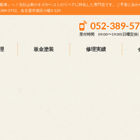
動車』へ！当社は車のキズやヘコミのリペアに特化した専門店です。ご予算に合わ
9-5752。名古屋市港区小碓3-129
052-389-5
受付時間 09:00〜19:00(日曜定休)
理
板金塗装
修理実績