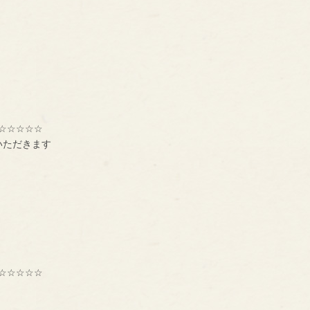
☆☆☆☆☆
いただきます
☆☆☆☆☆
種交流組織【ＢＮＩ】
ーです。