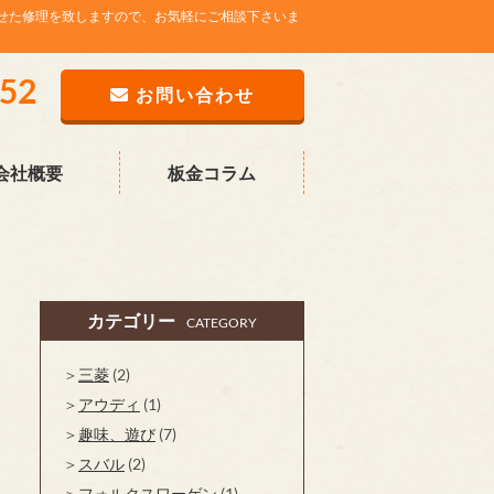
せた修理を致しますので、お気軽にご相談下さいま
752
お問い合わせ
会社概要
板金コラム
カテゴリー
CATEGORY
三菱
(2)
アウディ
(1)
趣味、遊び
(7)
スバル
(2)
フォルクスワーゲン
(1)