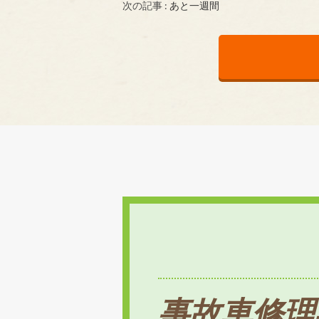
次の記事 :
あと一週間
事故車修理