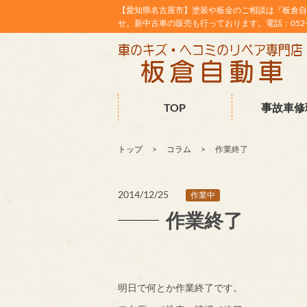
【愛知県名古屋市】塗装や板金のご相談は『板倉自
せ。新中古車の販売も行っております。電話：052-38
TOP
事故車修
トップ
コラム
作業終了
2014/12/25
作業中
作業終了
明日で何とか作業終了です。