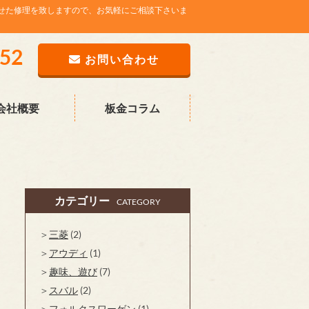
せた修理を致しますので、お気軽にご相談下さいま
752
お問い合わせ
会社概要
板金コラム
カテゴリー
CATEGORY
三菱
(2)
アウディ
(1)
趣味、遊び
(7)
スバル
(2)
フォルクスワーゲン
(1)