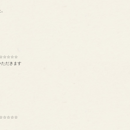
た。
☆☆☆☆☆
いただきます
☆☆☆☆☆
種交流組織【ＢＮＩ】
ーです。