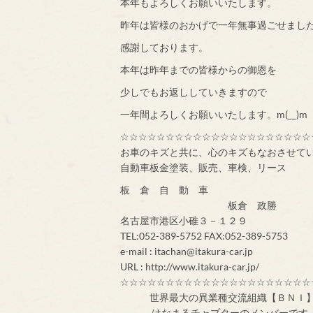
本年もよろしくお願いいたします。
昨年は皆様のおかげで一年無事過ごせまし
感謝しております。
本年は昨年までの皆様からの御恩を
少しでもお返ししていきますので
一年間よろしくお願いいたします。m(__)m
☆☆☆☆☆☆☆☆☆☆☆☆☆☆☆☆☆☆☆☆☆
お車のキズと共に、心のキズもなおさせて
自動車板金塗装、販売、車検、リース
板 倉 自 動 車
板倉 政勝
名古屋市港区小碓３－１２９
TEL:052-389-5752 FAX:052-389-5753
e-mail : itachan@itakura-car.jp
URL : http://www.itakura-car.jp/
☆☆☆☆☆☆☆☆☆☆☆☆☆☆☆☆☆☆☆☆☆
世界最大の異業
はなまるチャプターのメンバ