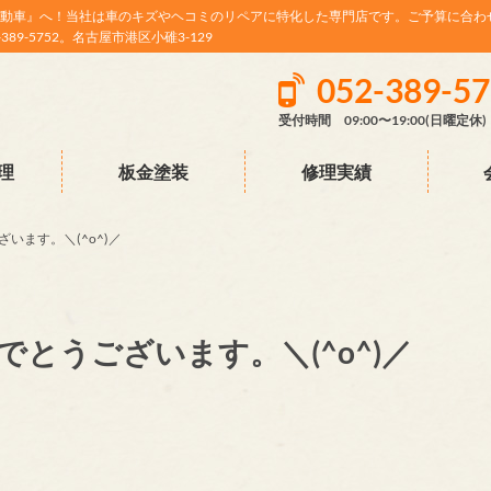
動車』へ！当社は車のキズやヘコミのリペアに特化した専門店です。ご予算に合わ
9-5752。名古屋市港区小碓3-129
052-389-5
受付時間 09:00〜19:00(日曜定休)
理
板金塗装
修理実績
います。＼(^o^)／
とうございます。＼(^o^)／