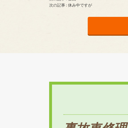
次の記事 :
休み中ですが
事故車修理