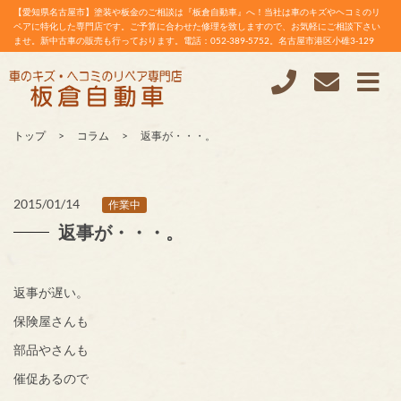
【愛知県名古屋市】塗装や板金のご相談は『板倉自動車』へ！当社は車のキズやヘコミのリ
ペアに特化した専門店です。ご予算に合わせた修理を致しますので、お気軽にご相談下さい
ませ。新中古車の販売も行っております。電話：052-389-5752。名古屋市港区小碓3-129
トップ
コラム
返事が・・・。
2015/01/14
作業中
返事が・・・。
返事が遅い。
保険屋さんも
部品やさんも
催促あるので