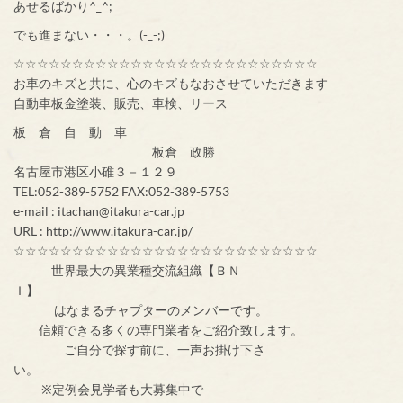
あせるばかり^_^;
でも進まない・・・。(-_-;)
☆☆☆☆☆☆☆☆☆☆☆☆☆☆☆☆☆☆☆☆☆☆☆☆☆☆
お車のキズと共に、心のキズもなおさせていただきます
自動車板金塗装、販売、車検、リース
板 倉 自 動 車
板倉 政勝
名古屋市港区小碓３－１２９
TEL:052-389-5752 FAX:052-389-5753
e-mail : itachan@itakura-car.jp
URL : http://www.itakura-car.jp/
☆☆☆☆☆☆☆☆☆☆☆☆☆☆☆☆☆☆☆☆☆☆☆☆☆☆
世界最大の異業種交流組織【ＢＮ
Ｉ】
はなまるチャプターのメンバーです。
信頼できる多くの専門業者をご紹介致します。
ご自分で探す前に、一声お掛け下さ
い。
※定例会見学者も大募集中で