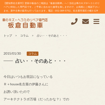
【愛知県名古屋市】塗装や板金のご相談は『板倉自動車』へ！当社は車のキズやヘコミのリ
ペアに特化した専門店です。ご予算に合わせた修理を致しますので、お気軽にご相談下さい
ませ。新中古車の販売も行っております。電話：052-389-5752。名古屋市港区小碓3-129
トップ
コラム
占い・・そのあと・・・
2015/01/30
コラム
占い・・そのあと・・・
今日はいつもお世話になっている
Ｒ＋house名古屋の伊藤さんに
お誘い頂いたので
アーキテクトラボ万場（だったかな？）での