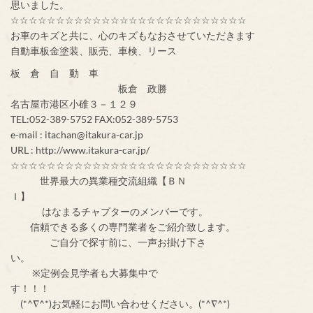
思いました。
☆☆☆☆☆☆☆☆☆☆☆☆☆☆☆☆☆☆☆☆☆☆☆☆☆☆
お車のキズと共に、心のキズもなおさせていただきます
自動車板金塗装、販売、車検、リース
板 倉 自 動 車
板倉 政勝
名古屋市港区小碓３－１２９
TEL:052-389-5752 FAX:052-389-5753
e-mail : itachan@itakura-car.jp
URL : http://www.itakura-car.jp/
☆☆☆☆☆☆☆☆☆☆☆☆☆☆☆☆☆☆☆☆☆☆☆☆☆☆
世界最大の異業種交流組織【ＢＮ
Ｉ】
はなまるチャプターのメンバーです。
信頼できる多くの専門業者をご紹介致します。
ご自分で探す前に、一声お掛け下さ
い。
※定例会見学者も大募集中で
す！！！
(*^∇^*)お気軽にお問い合わせください。(*^∇^*)