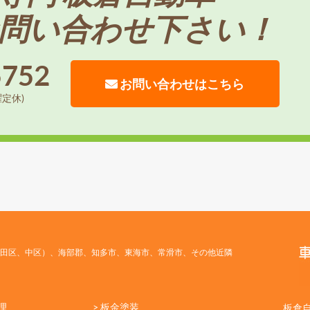
問い合わせ下さい！
5752
お問い合わせはこちら
曜定休)
田区、中区）、海部郡、知多市、東海市、常滑市、その他近隣
理
> 板金塗装
板倉