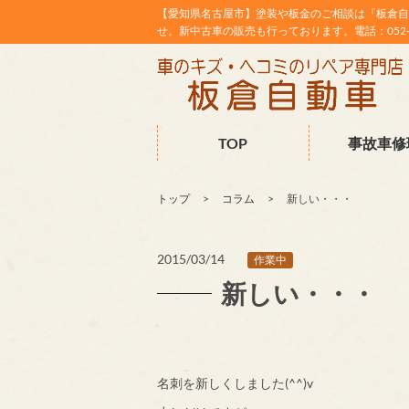
【愛知県名古屋市】塗装や板金のご相談は『板倉自
せ。新中古車の販売も行っております。電話：052-38
TOP
事故車修
トップ
コラム
新しい・・・
2015/03/14
作業中
新しい・・・
名刺を新しくしました(^^)v