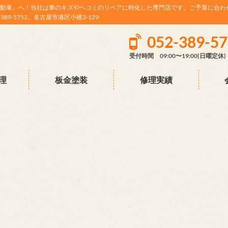
動車』へ！当社は車のキズやヘコミのリペアに特化した専門店です。ご予算に合わ
9-5752。名古屋市港区小碓3-129
052-389-5
受付時間 09:00〜19:00(日曜定休)
理
板金塗装
修理実績