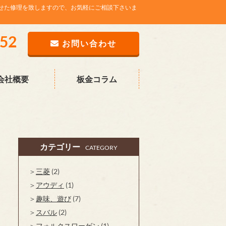
せた修理を致しますので、お気軽にご相談下さいま
752
お問い合わせ
会社概要
板金コラム
カテゴリー
CATEGORY
三菱
(2)
アウディ
(1)
趣味、遊び
(7)
スバル
(2)
フォルクスワーゲン
(1)