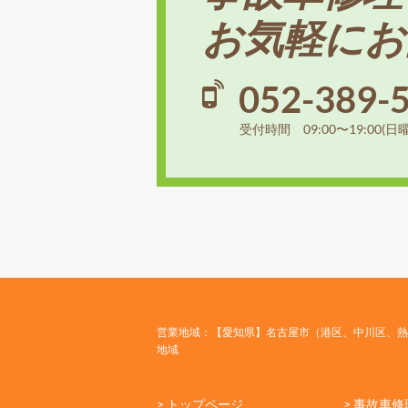
お気軽にお
052-389-
受付時間 09:00〜19:00(日
営業地域：【愛知県】名古屋市（港区、中川区、熱
地域
> トップページ
> 事故車修