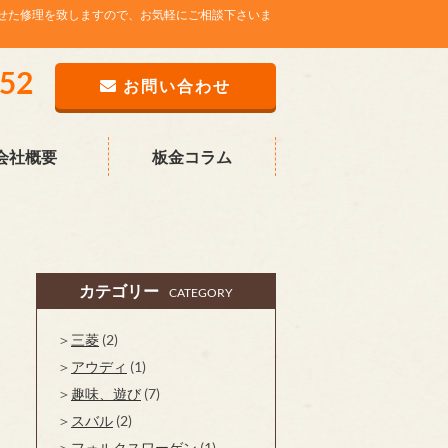
せた修理を致しますので、お気軽にご相談下さいま
752
お問い合わせ
会社概要
板金コラム
カテゴリー
CATEGORY
三菱
(2)
アウディ
(1)
趣味、遊び
(7)
スバル
(2)
フォルクスワーゲン
(1)