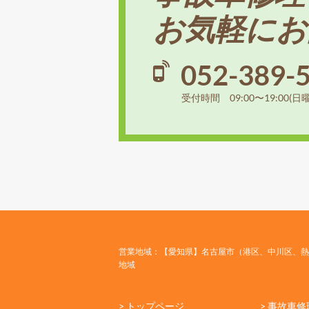
お気軽にお
052-389-
受付時間 09:00〜19:00(日
営業地域：【愛知県】名古屋市（港区、中川区、熱
地域
> トップページ
> 事故車修