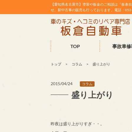
【愛知県名古屋市】塗装や板金のご相談は『板倉自
せ。新中古車の販売も行っております。電話：052-38
TOP
事故車修
トップ
コラム
盛り上がり
2015/04/24
コラム
盛り上がり
昨夜は盛り上がりすぎ・・。