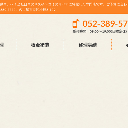
動車』へ！当社は車のキズやヘコミのリペアに特化した専門店です。ご予算に合わ
9-5752。名古屋市港区小碓3-129
052-389-5
受付時間 09:00〜19:00(日曜定休)
理
板金塗装
修理実績