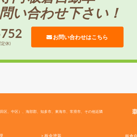
問い合わせ下さい！
5752
お問い合わせはこちら
曜定休)
田区、中区）、海部郡、知多市、東海市、常滑市、その他近隣
理
> 板金塗装
板倉