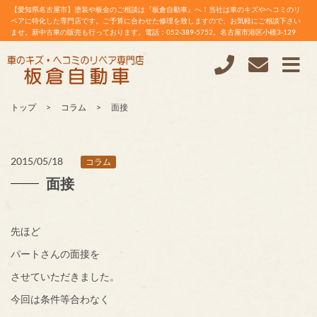
【愛知県名古屋市】塗装や板金のご相談は『板倉自動車』へ！当社は車のキズやヘコミのリ
ペアに特化した専門店です。ご予算に合わせた修理を致しますので、お気軽にご相談下さい
ませ。新中古車の販売も行っております。電話：052-389-5752。名古屋市港区小碓3-129
トップ
コラム
面接
2015/05/18
コラム
面接
先ほど
パートさんの面接を
させていただきました。
今回は条件等合わなく