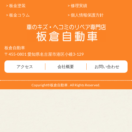
> 板金塗装
> 修理実績
> 板金コラム
> 個人情報保護方針
板倉自動車
〒455-0801 愛知県名古屋市港区小碓3-129
アクセス
会社概要
お問い合わせ
Copyright©板倉自動車 . All Rights Reserved.