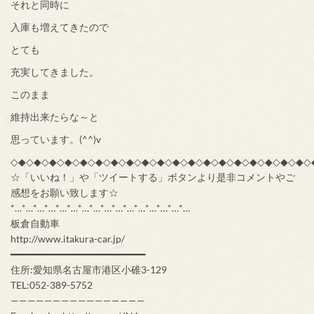
それと同時に
入庫も増えてきたので
とても
充実してきました。
このまま
維持出来たらな～と
思っています。(^^)v
◇◆◇◆◇◆◇◆◇◆◇◆◇◆◇◆◇◆◇◆◇◆◇◆◇◆◇◆◇◆◇◆◇◆◇◆◇◆◇
☆「いいね！」や「ツイートする」ボタンより是非コメントやご
感想をお願い致します☆
*…*…*…*…*…*…*…*…*…*…*…*…*…*…*…*…
板倉自動車
http://www.itakura-car.jp/
━━━━━━━━━━━━━━━━━━━━━━━━
住所:愛知県名古屋市港区小碓3-129
TEL:052-389-5752
————————————————