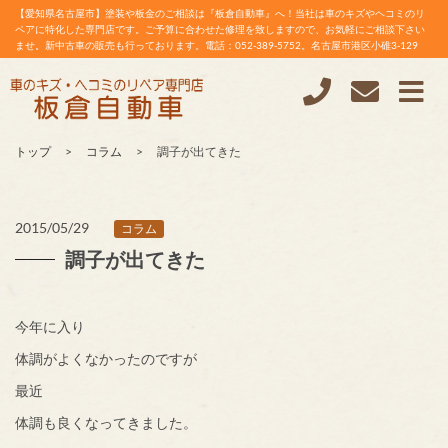
【愛知県名古屋市】塗装や板金のご相談は『板倉自動車』へ！当社は車のキズやヘコミのリ
ペアに特化した専門店です。ご予算に合わせた修理を致しますので、お気軽にご相談下さい
ませ。新中古車の販売も行っております。電話：052-389-5752。名古屋市港区小碓3-129
トップ
コラム
調子が出てきた
2015/05/29
コラム
調子が出てきた
今年に入り
体調がよくなかったのですが
最近
体調も良くなってきました。