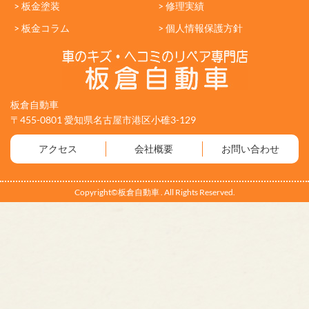
> 板金塗装
> 修理実績
> 板金コラム
> 個人情報保護方針
板倉自動車
〒455-0801 愛知県名古屋市港区小碓3-129
アクセス
会社概要
お問い合わせ
Copyright©板倉自動車 . All Rights Reserved.