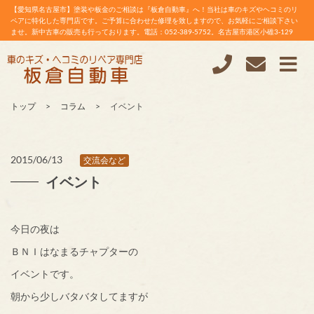
【愛知県名古屋市】塗装や板金のご相談は『板倉自動車』へ！当社は車のキズやヘコミのリ
ペアに特化した専門店です。ご予算に合わせた修理を致しますので、お気軽にご相談下さい
ませ。新中古車の販売も行っております。電話：052-389-5752。名古屋市港区小碓3-129
トップ
コラム
イベント
2015/06/13
交流会など
イベント
今日の夜は
ＢＮＩはなまるチャプターの
イベントです。
朝から少しバタバタしてますが