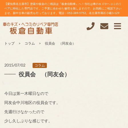
【愛知県名古屋市】塗装や板金のご相談は『板倉自動車』へ！当社は車のキズやヘコミのリ
ペアに特化した専門店です。ご予算に合わせた修理を致しますので、お気軽にご相談下さい
ませ。新中古車の販売も行っております。電話：052-389-5752。名古屋市港区小碓3-129
トップ
コラム
役員会 （同友会）
2015/07/02
コラム
役員会 （同友会）
今日は第一木曜日なので
同友会中川地区の役員会です。
先週行けなかったので
少し久しぶりな感じです。