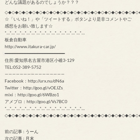
どんな議題があるのでしょうか？？？
◇◆◇◆◇◆◇◆◇◆◇◆◇◆◇◆◇◆◇◆◇◆◇◆◇◆◇◆◇◆◇◆◇◆◇◆◇◆◇
☆「いいね！」や「ツイートする」ボタンより是非コメントやご
感想をお願い致します☆
*…*…*…*…*…*…*…*…*…*…*…*…*…*…*…*…
板倉自動車
http://www.itakura-car.jp/
━━━━━━━━━━━━━━━━━━━━━━━━
住所:愛知県名古屋市港区小碓3-129
TEL:052-389-5752
————————————————
Facebook：http://urx.nu/dN6a
Twitter：http://goo.gl/vOEJZs
mixi：http://goo.gl/6WBzo1
アメブロ：http://goo.gl/Vs7BC0
*…*…*…*…*…*…*…*…*…*…*…*…*…*…*…*…
◇◆◇◆◇◆◇◆◇◆◇◆◇◆◇◆◇◆◇◆◇◆◇◆◇◆◇◆◇◆◇◆◇◆◇◆◇◆◇
前の記事 :
うーん
次の記事 :
月末