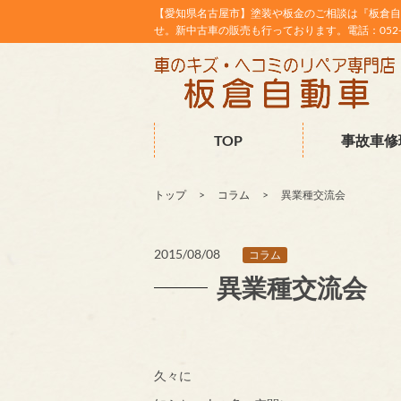
【愛知県名古屋市】塗装や板金のご相談は『板倉自
せ。新中古車の販売も行っております。電話：052-38
TOP
事故車修
トップ
コラム
異業種交流会
2015/08/08
コラム
異業種交流会
久々に