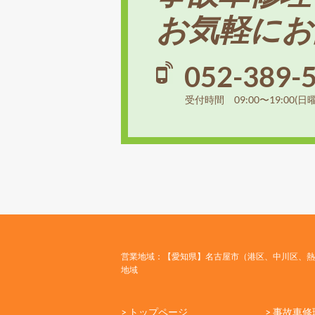
お気軽にお
052-389-
受付時間 09:00〜19:00(日
営業地域：【愛知県】名古屋市（港区、中川区、熱
地域
> トップページ
> 事故車修