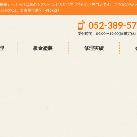
動車』へ！当社は車のキズやヘコミのリペアに特化した専門店です。ご予算に合わ
9-5752。名古屋市港区小碓3-129
052-389-5
受付時間 09:00〜19:00(日曜定休)
理
板金塗装
修理実績