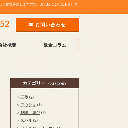
せた修理を致しますので、お気軽にご相談下さいま
752
お問い合わせ
会社概要
板金コラム
カテゴリー
CATEGORY
三菱
(2)
アウディ
(1)
趣味、遊び
(7)
スバル
(2)
フォルクスワーゲン
(1)