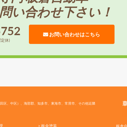
問い合わせ下さい！
5752
お問い合わせはこちら
曜定休)
田区、中区）、海部郡、知多市、東海市、常滑市、その他近隣
理
> 板金塗装
板倉