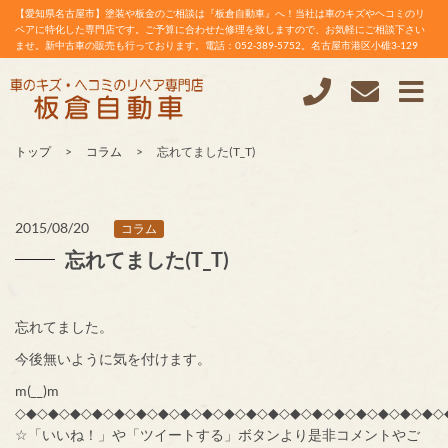
【愛知県名古屋市】塗装や板金のご相談は『板倉自動車』へ！当社は車のキズやヘコミのリ
ペアに特化した専門店です。ご予算に合わせた修理を致しますので、お気軽にご相談下さい
ませ。新中古車の販売も行っております。電話：052-389-5752。名古屋市港区小碓3-129
トップ
コラム
忘れてました(T_T)
2015/08/20
コラム
忘れてました(T_T)
忘れてました。
今後無いように気を付けます。
m(__)m
◇◆◇◆◇◆◇◆◇◆◇◆◇◆◇◆◇◆◇◆◇◆◇◆◇◆◇◆◇◆◇◆◇◆◇◆◇◆◇
☆「いいね！」や「ツイートする」ボタンより是非コメントやご