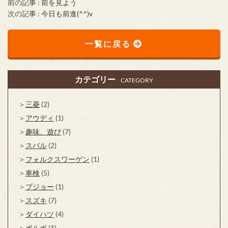
前の記事 :
前を見よう
次の記事 :
今日も前進(^^)v
一覧に戻る
カテゴリー
CATEGORY
三菱
(2)
アウディ
(1)
趣味、遊び
(7)
スバル
(2)
フォルクスワーゲン
(1)
車検
(5)
プジョー
(1)
スズキ
(7)
ダイハツ
(4)
ボルボ
(1)