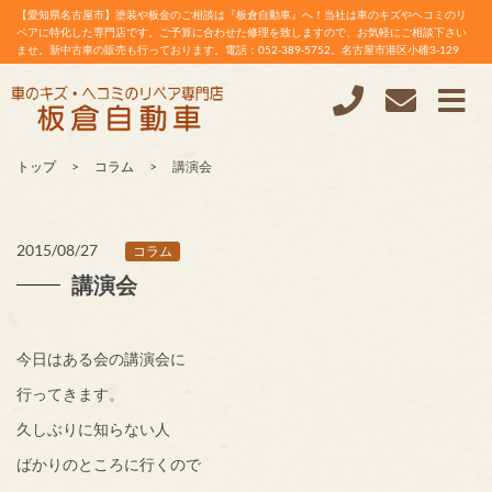
【愛知県名古屋市】塗装や板金のご相談は『板倉自動車』へ！当社は車のキズやヘコミのリ
ペアに特化した専門店です。ご予算に合わせた修理を致しますので、お気軽にご相談下さい
ませ。新中古車の販売も行っております。電話：052-389-5752。名古屋市港区小碓3-129
トップ
コラム
講演会
2015/08/27
コラム
講演会
今日はある会の講演会に
行ってきます。
久しぶりに知らない人
ばかりのところに行くので