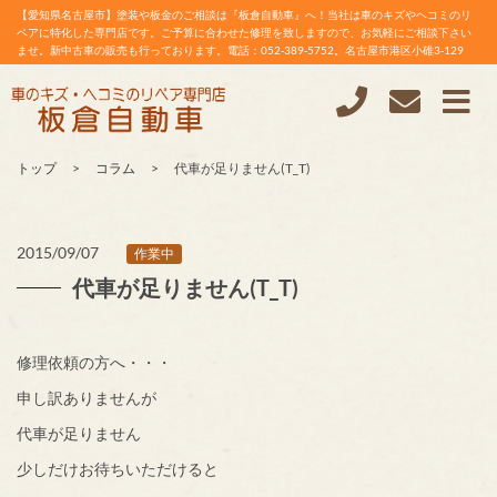
【愛知県名古屋市】塗装や板金のご相談は『板倉自動車』へ！当社は車のキズやヘコミのリ
ペアに特化した専門店です。ご予算に合わせた修理を致しますので、お気軽にご相談下さい
ませ。新中古車の販売も行っております。電話：052-389-5752。名古屋市港区小碓3-129
トップ
コラム
代車が足りません(T_T)
2015/09/07
作業中
代車が足りません(T_T)
修理依頼の方へ・・・
申し訳ありませんが
代車が足りません
少しだけお待ちいただけると