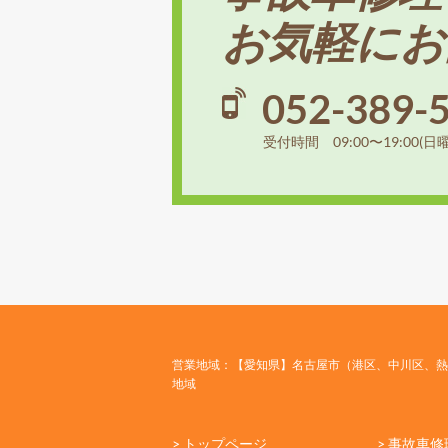
お気軽にお
052-389-
受付時間 09:00〜19:00(日
営業地域：【愛知県】名古屋市（港区、中川区、熱
地域
> トップページ
> 事故車修