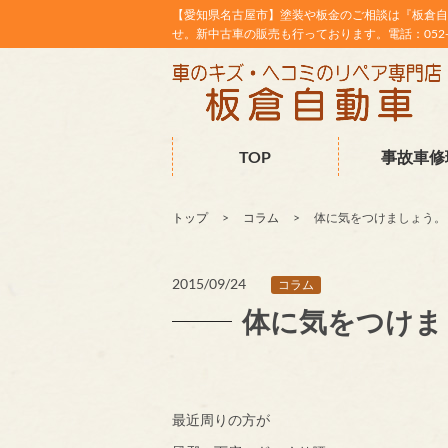
【愛知県名古屋市】塗装や板金のご相談は『板倉自
せ。新中古車の販売も行っております。電話：052-38
TOP
事故車修
トップ
コラム
体に気をつけましょう。
2015/09/24
コラム
体に気をつけま
最近周りの方が