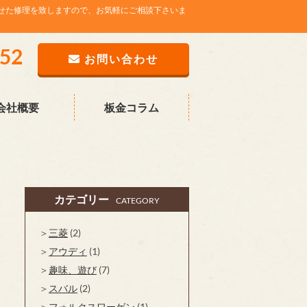
せた修理を致しますので、お気軽にご相談下さいま
752
お問い合わせ
会社概要
板金コラム
カテゴリー
CATEGORY
三菱
(2)
アウディ
(1)
趣味、遊び
(7)
スバル
(2)
フォルクスワーゲン
(1)