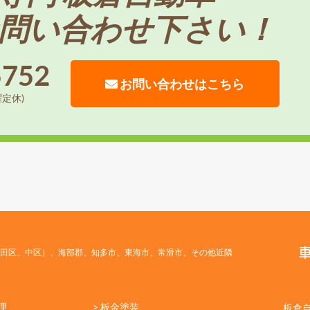
問い合わせ下さい！
5752
お問い合わせはこちら
曜定休)
田区、中区）、海部郡、知多市、東海市、常滑市、その他近隣
理
> 板金塗装
板倉