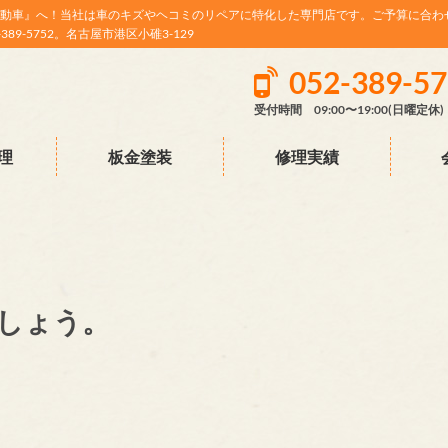
動車』へ！当社は車のキズやヘコミのリペアに特化した専門店です。ご予算に合わ
9-5752。名古屋市港区小碓3-129
052-389-5
受付時間 09:00〜19:00(日曜定休)
理
板金塗装
修理実績
しょう。