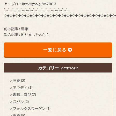
アメブロ：http://goo.gl/Vs7BC0
*…*…*…*…*…*…*…*…*…*…*…*…*…*…*…*…
◇◆◇◆◇◆◇◆◇◆◇◆◇◆◇◆◇◆◇◆◇◆◇◆◇◆◇◆◇◆◇◆◇◆◇◆◇◆◇
前の記事 :
鳥瞰
次の記事 :
困りましたね^_^;
一覧に戻る
カテゴリー
CATEGORY
三菱
(2)
アウディ
(1)
趣味、遊び
(7)
スバル
(2)
フォルクスワーゲン
(1)
車検
(5)