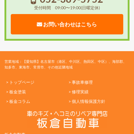
受付時間 09:00〜19:00(日曜定休)
お問い合わせはこちら
営業地域：【愛知県】名古屋市（港区、中川区、熱田区、中区）、海部郡、
知多市、東海市、常滑市、その他近隣地域
> トップページ
> 事故車修理
> 板金塗装
> 修理実績
> 板金コラム
> 個人情報保護方針