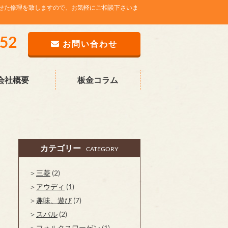
せた修理を致しますので、お気軽にご相談下さいま
752
お問い合わせ
会社概要
板金コラム
カテゴリー
CATEGORY
三菱
(2)
アウディ
(1)
趣味、遊び
(7)
スバル
(2)
フォルクスワーゲン
(1)