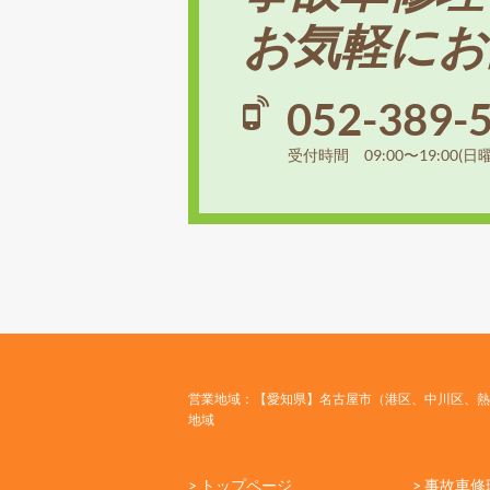
お気軽にお
052-389-
受付時間 09:00〜19:00(日
営業地域：【愛知県】名古屋市（港区、中川区、熱
地域
> トップページ
> 事故車修