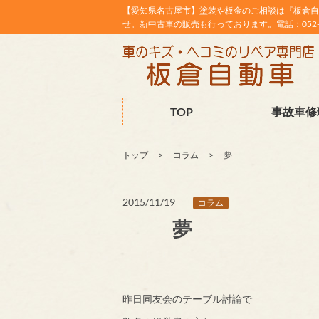
【愛知県名古屋市】塗装や板金のご相談は『板倉自
せ。新中古車の販売も行っております。電話：052-38
TOP
事故車修
トップ
コラム
夢
2015/11/19
コラム
夢
昨日同友会のテーブル討論で