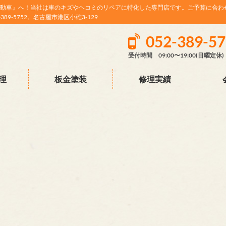
動車』へ！当社は車のキズやヘコミのリペアに特化した専門店です。ご予算に合わ
9-5752。名古屋市港区小碓3-129
052-389-5
受付時間 09:00〜19:00(日曜定休)
理
板金塗装
修理実績