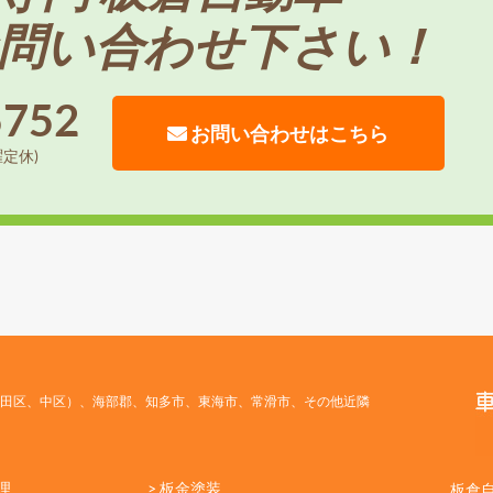
問い合わせ下さい！
5752
お問い合わせはこちら
曜定休)
田区、中区）、海部郡、知多市、東海市、常滑市、その他近隣
理
> 板金塗装
板倉