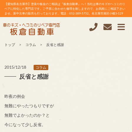
【愛知県名古屋市】塗装や板金のご相談は『板倉自動車』へ！当社は車のキズやヘコミのリ
ペアに特化した専門店です。ご予算に合わせた修理を致しますので、お気軽にご相談下さい
ませ。新中古車の販売も行っております。電話：052-389-5752。名古屋市港区小碓3-129
トップ
コラム
反省と感謝
2015/12/18
コラム
反省と感謝
昨夜の例会
無難にやったつもりですが
無難でよかったのか？と
今になって少し反省。