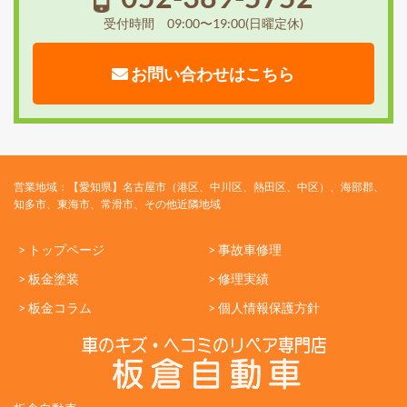
受付時間 09:00〜19:00(日曜定休)
お問い合わせはこちら
営業地域：【愛知県】名古屋市（港区、中川区、熱田区、中区）、海部郡、
知多市、東海市、常滑市、その他近隣地域
> トップページ
> 事故車修理
> 板金塗装
> 修理実績
> 板金コラム
> 個人情報保護方針