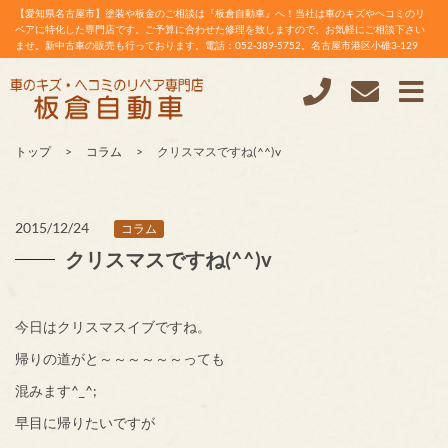
【愛知県名古屋市】塗装や板金のご相談は『板倉自動車』へ！当社は車のキズやヘコミのリ
ペアに特化した専門店です。ご予算に合わせた修理を致しますので、お気軽にご相談下さい
ませ。新中古車の販売も行っております。電話：052-389-5752。名古屋市港区小碓3-129
トップ
コラム
クリスマスですね(^^)v
2015/12/24
コラム
クリスマスですね(^^)v
今日はクリスマスイブですね。
帰りの道がと～～～～～～っても
混みます^_^;
早目に帰りたいですが