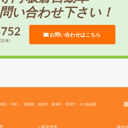
問い合わせ下さい！
5752
お問い合わせはこちら
曜定休)
田区、中区）、海部郡、知多市、東海市、常滑市、その他近隣
理
> 板金塗装
板倉