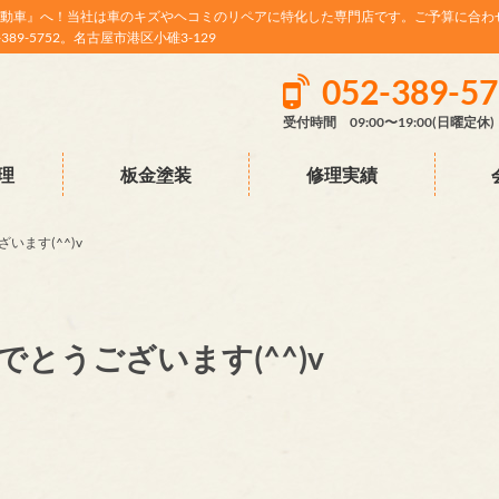
動車』へ！当社は車のキズやヘコミのリペアに特化した専門店です。ご予算に合わ
9-5752。名古屋市港区小碓3-129
052-389-5
受付時間 09:00〜19:00(日曜定休)
理
板金塗装
修理実績
います(^^)v
とうございます(^^)v