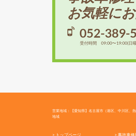
お気軽にお
052-389-
受付時間 09:00〜19:00(日
営業地域：【愛知県】名古屋市（港区、中川区、熱
地域
> トップページ
> 事故車修