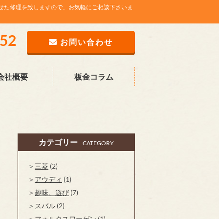
せた修理を致しますので、お気軽にご相談下さいま
752
お問い合わせ
会社概要
板金コラム
カテゴリー
CATEGORY
三菱
(2)
アウディ
(1)
趣味、遊び
(7)
スバル
(2)
フォルクスワーゲン
(1)