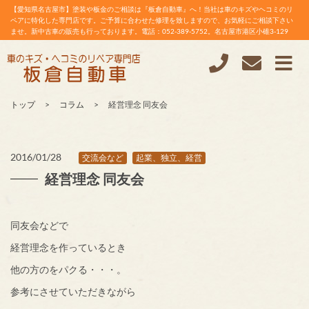
【愛知県名古屋市】塗装や板金のご相談は『板倉自動車』へ！当社は車のキズやヘコミのリ
ペアに特化した専門店です。ご予算に合わせた修理を致しますので、お気軽にご相談下さい
ませ。新中古車の販売も行っております。電話：052-389-5752。名古屋市港区小碓3-129
トップ
コラム
経営理念 同友会
2016/01/28
交流会など
起業、独立、経営
経営理念 同友会
同友会などで
経営理念を作っているとき
他の方のをパクる・・・。
参考にさせていただきながら