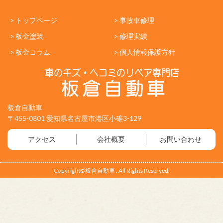
> トップページ
> 事故車修理
> 板金塗装
> 修理実績
> 板金コラム
> 個人情報保護方針
板倉自動車
〒455-0801 愛知県名古屋市港区小碓3-129
アクセス
会社概要
お問い合わせ
Copyright©板倉自動車 . All Rights Reserved.