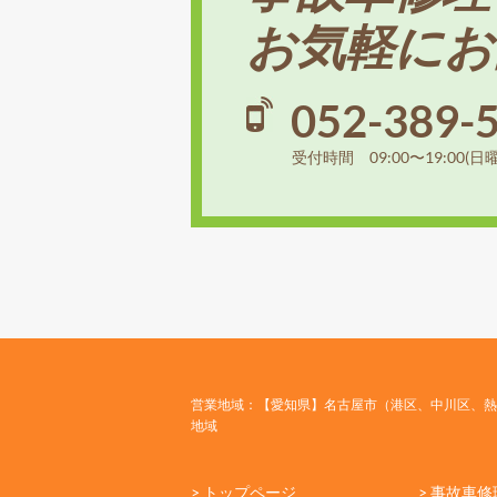
お気軽にお
052-389-
受付時間 09:00〜19:00(日
営業地域：【愛知県】名古屋市（港区、中川区、熱
地域
> トップページ
> 事故車修