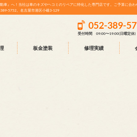
動車』へ！当社は車のキズやヘコミのリペアに特化した専門店です。ご予算に合わ
9-5752。名古屋市港区小碓3-129
052-389-5
受付時間 09:00〜19:00(日曜定休)
理
板金塗装
修理実績