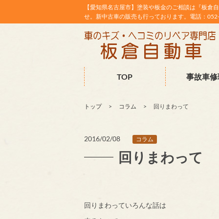
【愛知県名古屋市】塗装や板金のご相談は『板倉自
せ。新中古車の販売も行っております。電話：052-38
TOP
事故車修
トップ
コラム
回りまわって
2016/02/08
コラム
回りまわって
回りまわっていろんな話は