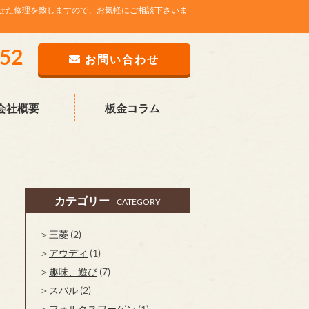
せた修理を致しますので、お気軽にご相談下さいま
752
お問い合わせ
会社概要
板金コラム
カテゴリー
CATEGORY
三菱
(2)
アウディ
(1)
趣味、遊び
(7)
スバル
(2)
フォルクスワーゲン
(1)