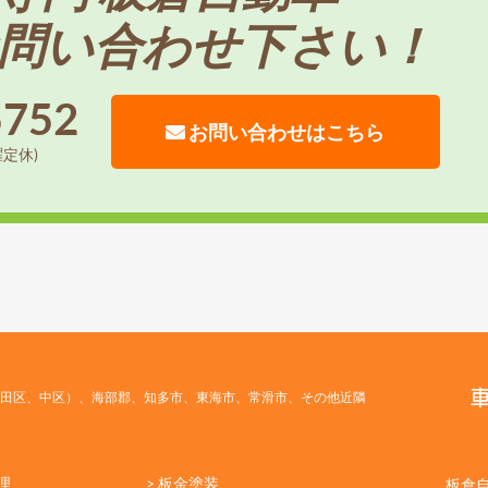
問い合わせ下さい！
5752
お問い合わせはこちら
曜定休)
田区、中区）、海部郡、知多市、東海市、常滑市、その他近隣
理
> 板金塗装
板倉