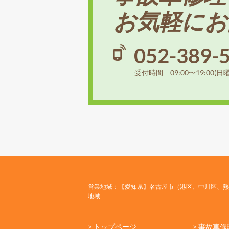
お気軽にお
052-389-
受付時間 09:00〜19:00(日
営業地域：【愛知県】名古屋市（港区、中川区、熱
地域
> トップページ
> 事故車修