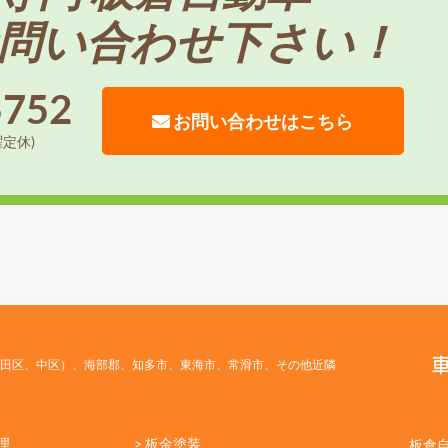
問い合わせ下さい！
5752
お問い合わせはこちら
曜定休)
田区、中区）、海部郡、知多市、東海市、常滑市、その他近隣
理
> 板金塗装
板倉