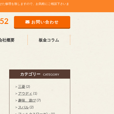
せた修理を致しますので、お気軽にご相談下さいま
752
お問い合わせ
会社概要
板金コラム
カテゴリー
CATEGORY
三菱
(2)
アウディ
(1)
趣味、遊び
(7)
スバル
(2)
フォルクスワーゲン
(1)