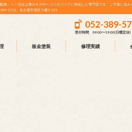
動車』へ！当社は車のキズやヘコミのリペアに特化した専門店です。ご予算に合わ
9-5752。名古屋市港区小碓3-129
052-389-5
受付時間 09:00〜19:00(日曜定休)
理
板金塗装
修理実績