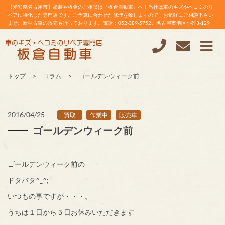
【愛知県名古屋市】塗装や板金のご相談は『板倉自動車』へ！当社は車のキズやヘコミのリ
ペアに特化した専門店です。ご予算に合わせた修理を致しますので、お気軽にご相談下さい
ませ。新中古車の販売も行っております。電話：052-389-5752。名古屋市港区小碓3-129
トップ
コラム
ゴールデンウィーク前
2016/04/25
買取
作業中
販売車
ゴールデンウィーク前
ゴールデンウィーク前の
ドタバタ^_^;
いつもの事ですが・・・。
うちは１日から５日お休みいただきます