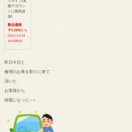
ジタイプ(直
接アカウン
トに残高追
加)
新品価格
￥5,000
から
(2021/11/18
18:05時点)
昨日今日と
修理のお車を取りに来て
頂いた
お客様から
綺麗になった～♪