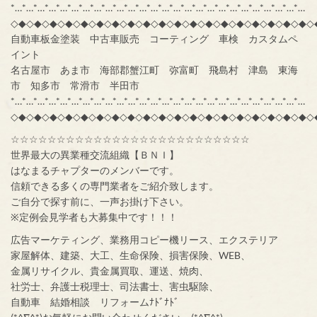
*…*…*…*…*…*…*…*…*…*…*…*…*…*…*…*…*…*…*…*…*…*…*…*…*…*…
◇◆◇◆◇◆◇◆◇◆◇◆◇◆◇◆◇◆◇◆◇◆◇◆◇◆◇◆◇◆◇◆◇◆◇◆◇◆◇
自動車板金塗装 中古車販売 コーティング 車検 カスタムペ
イント
名古屋市 あま市 海部郡蟹江町 弥富町 飛島村 津島 東海
市 知多市 常滑市 半田市
*…*…*…*…*…*…*…*…*…*…*…*…*…*…*…*…*…*…*…*…*…*…*…*…*…*…
◇◆◇◆◇◆◇◆◇◆◇◆◇◆◇◆◇◆◇◆◇◆◇◆◇◆◇◆◇◆◇◆◇◆◇◆◇◆◇
☆☆☆☆☆☆☆☆☆☆☆☆☆☆☆☆☆☆☆☆☆☆☆☆☆☆
世界最大の異業種交流組織【ＢＮＩ】
はなまるチャプターのメンバーです。
信頼できる多くの専門業者をご紹介致します。
ご自分で探す前に、一声お掛け下さい。
※定例会見学者も大募集中です！！！
広告マーケティング、業務用コピー機リース、エクステリア
家屋解体、建築、大工、生命保険、損害保険、WEB、
金属リサイクル、貴金属買取、運送、焼肉、
社労士、弁護士税理士、司法書士、害虫駆除、
自動車 結婚相談 リフォームﾅﾄﾞﾅﾄﾞ