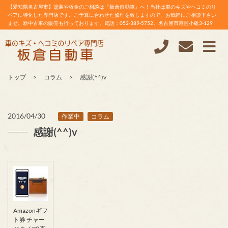
【愛知県名古屋市】塗装や板金のご相談は『板倉自動車』へ！当社は車のキズやヘコミのリ
ペアに特化した専門店です。ご予算に合わせた修理を致しますので、お気軽にご相談下さい
ませ。新中古車の販売も行っております。電話：052-389-5752。名古屋市港区小碓3-129
トップ
コラム
感謝(^^)v
2016/04/30
作業中
コラム
感謝(^^)v
Amazonギフ
ト券 チャー