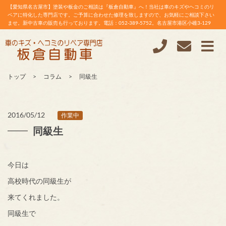
【愛知県名古屋市】塗装や板金のご相談は『板倉自動車』へ！当社は車のキズやヘコミのリ
ペアに特化した専門店です。ご予算に合わせた修理を致しますので、お気軽にご相談下さい
ませ。新中古車の販売も行っております。電話：052-389-5752。名古屋市港区小碓3-129
トップ
コラム
同級生
2016/05/12
作業中
同級生
今日は
高校時代の同級生が
来てくれました。
同級生で