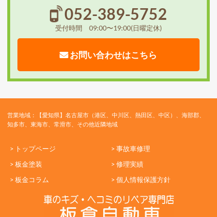
052-389-5752
受付時間 09:00〜19:00(日曜定休)
お問い合わせはこちら
営業地域：【愛知県】名古屋市（港区、中川区、熱田区、中区）、海部郡、
知多市、東海市、常滑市、その他近隣地域
> トップページ
> 事故車修理
> 板金塗装
> 修理実績
> 板金コラム
> 個人情報保護方針