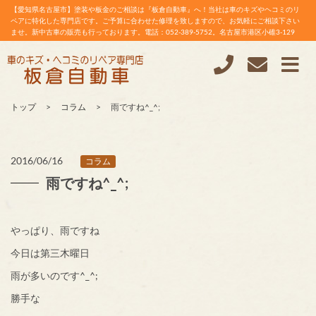
【愛知県名古屋市】塗装や板金のご相談は『板倉自動車』へ！当社は車のキズやヘコミのリ
ペアに特化した専門店です。ご予算に合わせた修理を致しますので、お気軽にご相談下さい
ませ。新中古車の販売も行っております。電話：052-389-5752。名古屋市港区小碓3-129
トップ
コラム
雨ですね^_^;
2016/06/16
コラム
雨ですね^_^;
やっぱり、雨ですね
今日は第三木曜日
雨が多いのです^_^;
勝手な