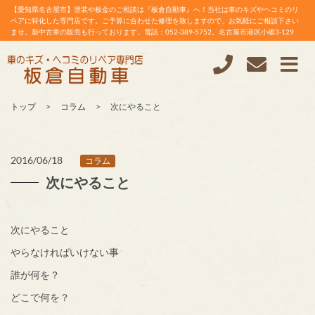
【愛知県名古屋市】塗装や板金のご相談は『板倉自動車』へ！当社は車のキズやヘコミのリ
ペアに特化した専門店です。ご予算に合わせた修理を致しますので、お気軽にご相談下さい
ませ。新中古車の販売も行っております。電話：052-389-5752。名古屋市港区小碓3-129
トップ
コラム
次にやること
2016/06/18
コラム
次にやること
次にやること
やらなければいけない事
誰が何を？
どこで何を？