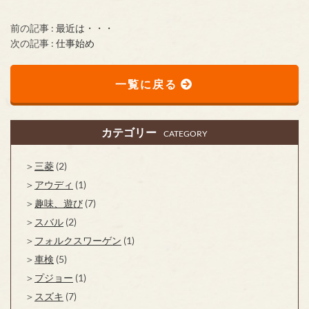
前の記事 :
最近は・・・
次の記事 :
仕事始め
一覧に戻る
カテゴリー
CATEGORY
三菱
(2)
アウディ
(1)
趣味、遊び
(7)
スバル
(2)
フォルクスワーゲン
(1)
車検
(5)
プジョー
(1)
スズキ
(7)