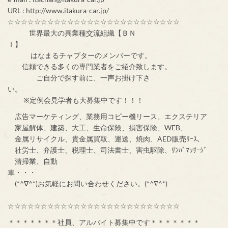
URL : http://www.itakura-car.jp/
☆☆☆☆☆☆☆☆☆☆☆☆☆☆☆☆☆☆☆☆☆☆☆☆☆☆
世界最大の異業種交流組織【ＢＮ
Ｉ】
はなまるチャプターのメンバーです。
信頼できる多くの専門業者をご紹介致します。
ご自分で探す前に、一声お掛け下さ
い。
※定例会見学者も大募集中です！！！
広告マーケティング、業務用コピー機リース、エクステリア
家屋解体、建築、大工、生命保険、損害保険、WEB、
金属リサイクル、貴金属買取、運送、焼肉、AED販売ﾘｰｽ、
社労士、弁護士、税理士、司法書士、害虫駆除、ﾘﾝﾊﾞﾏｯｻｰｼﾞ
清掃業、自動
車・・・
(*^∇^*)お気軽にお問い合わせください。(*^∇^*)
☆☆☆☆☆☆☆☆☆☆☆☆☆☆☆☆☆☆☆☆☆☆☆☆☆☆
＊＊＊＊＊＊＊社員、アルバイト募集中です＊＊＊＊＊＊＊