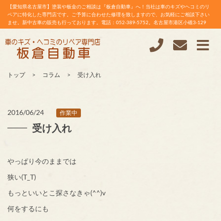
【愛知県名古屋市】塗装や板金のご相談は『板倉自動車』へ！当社は車のキズやヘコミのリ
ペアに特化した専門店です。ご予算に合わせた修理を致しますので、お気軽にご相談下さい
ませ。新中古車の販売も行っております。電話：052-389-5752。名古屋市港区小碓3-129
トップ
コラム
受け入れ
2016/06/24
作業中
受け入れ
やっぱり今のままでは
狭い(T_T)
もっといいとこ探さなきゃ(^^)v
何をするにも